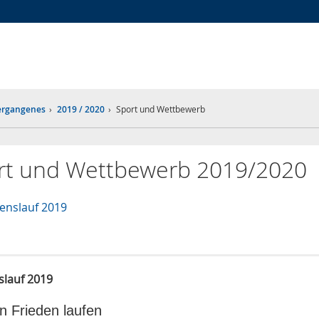
Zur
Zur
Zum
Hauptnavigation
Seitennavigation
Inhalt
Vergangenes
2019 / 2020
Sport und Wettbewerb
rt und Wettbewerb 2019/2020
denslauf 2019
slauf 2019
n Frieden laufen