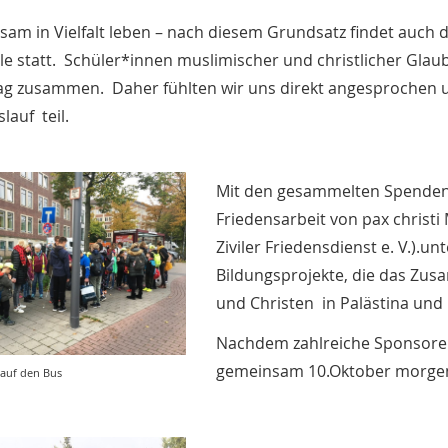
am in Vielfalt leben – nach diesem Grundsatz findet auch 
ule statt. Schüler*innen muslimischer und christlicher Gla
ag zusammen. Daher fühlten wir uns direkt angesprochen 
lauf teil.
Mit den gesammelten Spenden 
Friedensarbeit von pax chris
Ziviler Friedensdienst e. V.).un
Bildungsprojekte, die das Zu
und Christen in Palästina und 
Nachdem zahlreiche Sponsoren
gemeinsam 10.Oktober morgens
 auf den Bus