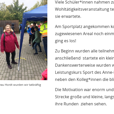
Viele Schüler*innen nahmen zu
Wohltätigkeitsveranstaltung t
sie erwartete.
Am Sportplatz angekommen ko
zugewiesenen Areal noch einm
ging es los!
Zu Beginn wurden alle teilne
anschließend startete ein kl
Dankenswerterweise wurden wi
Leistungskurs Sport des Anne-F
neben den Kolleg*innen die bl
rau Hordt wurden wir tatkräftig
Die Motivation war enorm und 
Strecke große und kleine, lan
ihre Runden ziehen sehen.