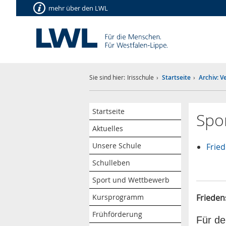
mehr über den LWL
Sie sind hier:
Irisschule
Startseite
Archiv: 
Startseite
Spo
Aktuelles
Unsere Schule
Frie
Schulleben
Sport und Wettbewerb
Kursprogramm
Frieden
Frühförderung
Für de