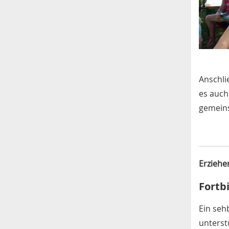
Anschli
es auch
gemeins
Erziehe
Fortb
Ein seh
unterst