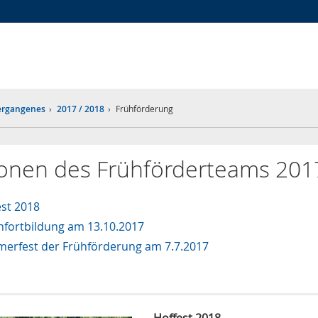
Zur
Zur
Zum
Hauptnavigation
Seitennavigation
Inhalt
Vergangenes
2017 / 2018
Frühförderung
ionen des Frühförderteams 20
est 2018
rnfortbildung am 13.10.2017
erfest der Frühförderung am 7.7.2017